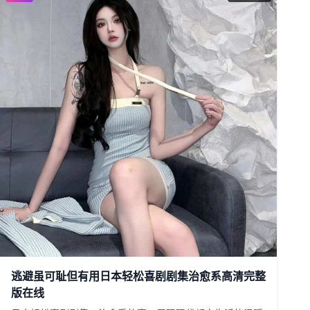
逃避虽可耻但有用日本轻松喜剧剧集治愈系高清完整
版在线