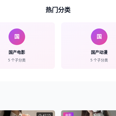
热门分类
国
国
国产电影
国产动漫
5
个子分类
5
个子分类
42:15
电影