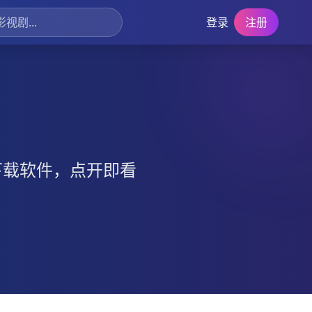
登录
注册
下载软件，点开即看