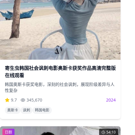
寄生虫韩国社会讽刺电影奥斯卡获奖作品高清完整版
在线观看
韩国奥斯卡获奖电影，深刻的社会讽刺，展现阶级差异与人
性复杂
9.7
345,670
2024
奥斯卡
讽刺
韩国电影
日剧
54:10