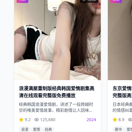
浪漫满屋重制版经典韩国爱情剧集高
东京爱情
清在线观看完整版免费播放
完整版高
经典韩国浪漫爱情剧，讲述了一段跨越时
日本经典
空的唯美爱情故事，精彩剧情让人回味无
的情感纠
穷
9.2
125,680
2024
8.9
浪漫
爱情
经典
都市
爱