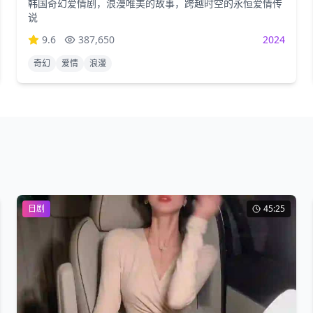
韩国奇幻爱情剧，浪漫唯美的故事，跨越时空的永恒爱情传
说
9.6
387,650
2024
奇幻
爱情
浪漫
日剧
45:25