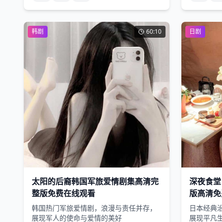
韩剧
60:10
日剧
深夜食堂
太阳的后裔韩国军旅爱情剧集高清完
版高清免
整版免费在线观看
日本经典
韩国热门军旅爱情剧，浪漫与责任并存，
展现平凡
展现军人的使命与爱情的美好