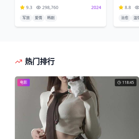
8.8
9.3
298,760
2024
治愈
温
军旅
爱情
韩剧
热门排行
电影
118:45