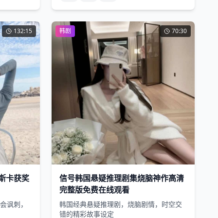
132:15
韩剧
70:30
斯卡获奖
信号韩国悬疑推理剧集烧脑神作高清
完整版免费在线观看
会讽刺，
韩国经典悬疑推理剧，烧脑剧情，时空交
错的精彩故事设定