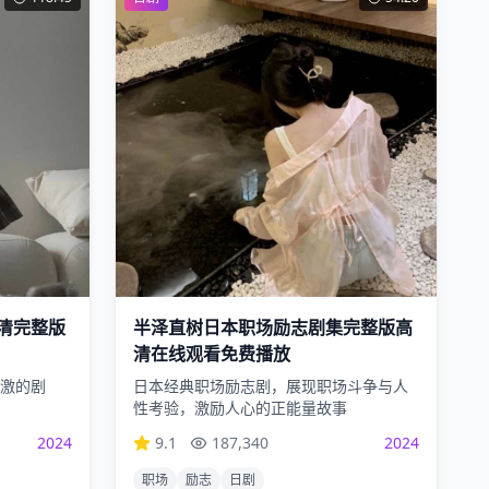
清完整版
半泽直树日本职场励志剧集完整版高
清在线观看免费播放
激的剧
日本经典职场励志剧，展现职场斗争与人
性考验，激励人心的正能量故事
2024
9.1
187,340
2024
职场
励志
日剧