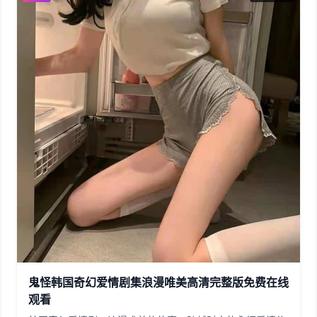
鬼怪韩国奇幻爱情剧集浪漫唯美高清完整版免费在线
观看