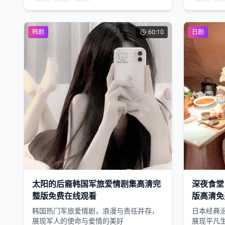
韩剧
60:10
日剧
深夜食堂
太阳的后裔韩国军旅爱情剧集高清完
版高清免
整版免费在线观看
日本经典
韩国热门军旅爱情剧，浪漫与责任并存，
展现平凡
展现军人的使命与爱情的美好