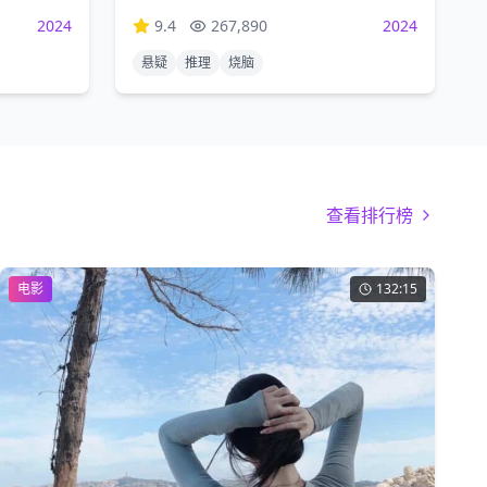
2024
9.4
267,890
2024
悬疑
推理
烧脑
查看排行榜
电影
132:15