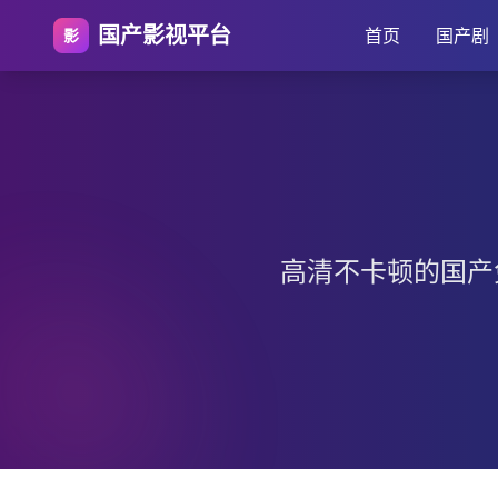
国产影视平台
首页
国产剧
影
高清不卡顿的国产