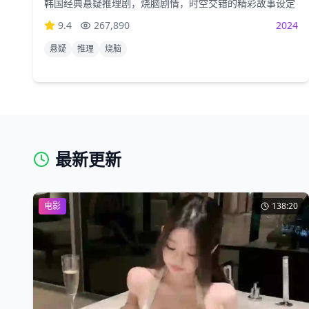
韩国经典悬疑推理剧，烧脑剧情，时空交错的精彩故事设定
9.4
267,890
2024
悬疑
推理
烧脑
最新更新
电影
138:20