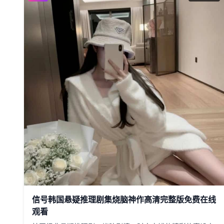
信号韩国悬疑推理剧集烧脑神作高清完整版免费在线
观看